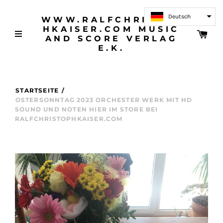
Deutsch
WWW.RALFCHRISTOP
HKAISER.COM MUSIC
AND SCORE VERLAG
E.K.
STARTSEITE
/
OSTERSONNTAG 2023 ORCHESTER WERK MIT HD
SOUND UND NOTEN HIER IM STORE BEI
RALFCHRISTOPHKAISER.COM