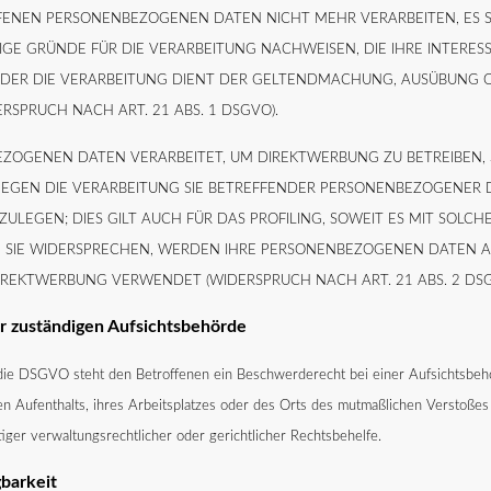
FENEN PERSONENBEZOGENEN DATEN NICHT MEHR VERARBEITEN, ES SE
E GRÜNDE FÜR DIE VERARBEITUNG NACHWEISEN, DIE IHRE INTERES
 ODER DIE VERARBEITUNG DIENT DER GELTENDMACHUNG, AUSÜBUNG
RSPRUCH NACH ART. 21 ABS. 1 DSGVO).
ZOGENEN DATEN VERARBEITET, UM DIREKTWERBUNG ZU BETREIBEN, S
GEGEN DIE VERARBEITUNG SIE BETREFFENDER PERSONENBEZOGENER
ULEGEN; DIES GILT AUCH FÜR DAS PROFILING, SOWEIT ES MIT SOLC
 SIE WIDERSPRECHEN, WERDEN IHRE PERSONENBEZOGENEN DATEN A
REKTWERBUNG VERWENDET (WIDERSPRUCH NACH ART. 21 ABS. 2 DSG
 zuständigen Aufsichtsbehörde
 die DSGVO steht den Betroffenen ein Beschwerderecht bei einer Aufsichtsbeh
hen Aufenthalts, ihres Arbeitsplatzes oder des Orts des mutmaßlichen Verstoß
ger verwaltungsrechtlicher oder gerichtlicher Rechtsbehelfe.
gbarkeit