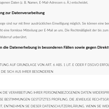
genen Daten (z. B. Namen, E-Mail-Adressen o. Ä.) entscheidet.
gung zur Datenverarbeitung
ge sind nur mit Ihrer ausdrücklichen Einwilligung möglich. Sie können eine ber
cht eine formlose Mitteilung per E-Mail an uns. Die Rechtmäßigkeit der bis zum
Widerruf unberührt.
 die Datenerhebung in besonderen Fällen sowie gegen Direkt
UNG AUF GRUNDLAGE VON ART. 6 ABS. 1 LIT. E ODER F DSGVO ERFOL
 DIE SICH AUS IHRER BESONDEREN
EN DIE VERARBEITUNG IHRER PERSONENBEZOGENEN DATEN WIDERSPRU
IESE BESTIMMUNGEN GESTÜTZTES PROFILING. DIE JEWEILIGE RECHTS
T, ENTNEHMEN SIE DIESER DATENSCHUTZERKLÄRUNG. WENN SIE WID