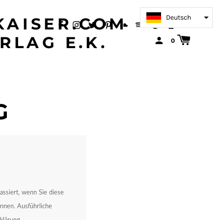
Deutsch
AISER.COM
RLAG E.K.
0
G
assiert, wenn Sie diese
nnen. Ausführliche