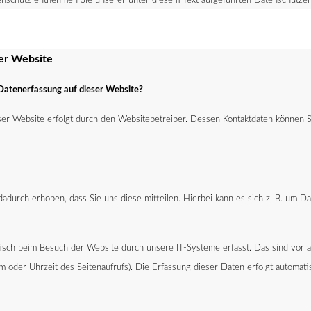
schutz entnehmen Sie unserer unter diesem Text aufgeführten Datenschutzerk
er Website
e Datenerfassung auf dieser Website?
ser Website erfolgt durch den Websitebetreiber. Dessen Kontaktdaten können
durch erhoben, dass Sie uns diese mitteilen. Hierbei kann es sich z. B. um Dat
ch beim Besuch der Website durch unsere IT-Systeme erfasst. Das sind vor al
m oder Uhrzeit des Seitenaufrufs). Die Erfassung dieser Daten erfolgt automati