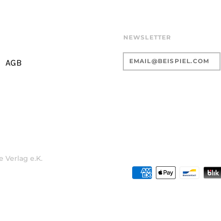
NEWSLETTER
AGB
 Verlag e.K.