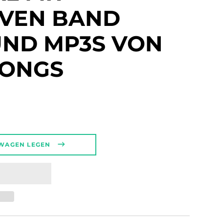
IVEN BAND
UND MP3S VON
SONGS
ct.regular_price
SWAGEN LEGEN