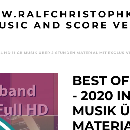
W.RALFCHRISTOPHK
USIC AND SCORE VE
ULL HD 11 GB MUSIK ÜBER 2 STUNDEN MATERIAL MIT EXCLU
BEST OF
- 2020 I
MUSIK 
MATERIA