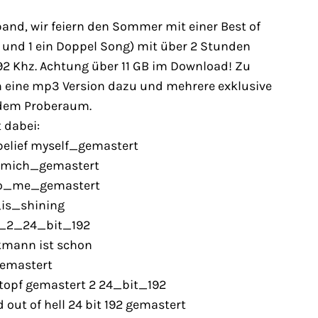
and, wir feiern den Sommer mit einer Best of
2 und 1 ein Doppel Song) mit über 2 Stunden
192 Khz. Achtung über 11 GB im Download! Zu
h eine mp3 Version dazu und mehrere exklusive
 dem Proberaum.
 dabei:
elief myself_gemastert
_mich_gemastert
o_me_gemastert
is_shining
_2_24_bit_192
mann ist schon
emastert
opf gemastert 2 24_bit_192
ut of hell 24 bit 192 gemastert