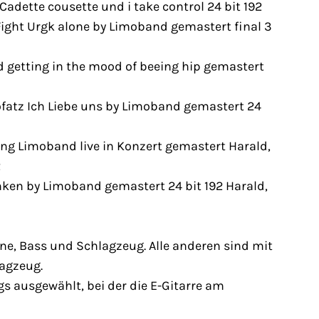
dette cousette und i take control 24 bit 192
ight Urgk alone by Limoband gemastert final 3
etting in the mood of beeing hip gemastert
tz Ich Liebe uns by Limoband gemastert 24
g Limoband live in Konzert gemastert Harald,
2
en by Limoband gemastert 24 bit 192 Harald,
ine, Bass und Schlagzeug. Alle anderen sind mit
hlagzeug.
s ausgewählt, bei der die E-Gitarre am