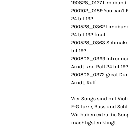
190828_0127 Limoband Ca
200102_0189 You can't F
24 bit 192
200528_0362 Limoband g
24 bit 192 final
200528_0363 Schmakofa
bit 192
200806_0369 Introducin
Arndt und Ralf 24 bit 19
200806_0372 great Dunk
Arndt, Ralf
Vier Songs sind mit Viol
E-Gitarre, Bass und Sc
Wir haben extra die Song
mächtigsten klingt.