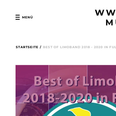
WW
MENÜ
M
STARTSEITE
/
BEST OF LIMOBAND 2018 - 2020 IN F