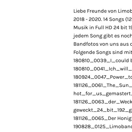
Liebe Freunde von Limob
2018 - 2020. 14 Songs (1
Musik in Full HD 24 bit 
jedem Song gibt es noc
Bandfotos von uns aus
Folgende Songs sind mit
180810_0039_I_could b
180810_0041_Ich_will
180924_0047_Power_t
181126_0061_The_Sun_
hot_for_us_gemastert
181126_0063_der_Weck
geweckt_24_bit_192_g
181126_0065_Der Honigt
190828_0125_Limoband o