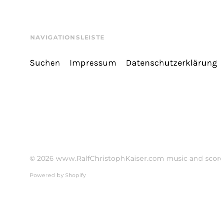
NAVIGATIONSLEISTE
Suchen
Impressum
Datenschutzerklärung
© 2026
www.RalfChristophKaiser.com music and score
Powered by Shopify