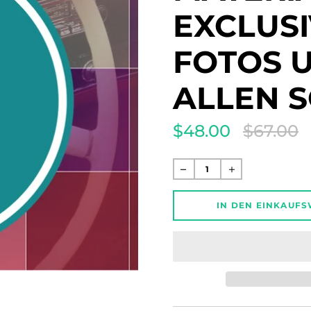
EXCLUS
FOTOS 
ALLEN 
$48.00
$67.00
Translation
missing:
de.products.produ
Normaler
Preis
IN DEN EINKAUF