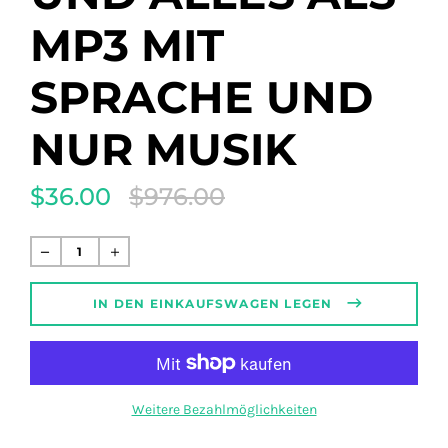
MP3 MIT
SPRACHE UND
NUR MUSIK
$36.00
$976.00
Translation
missing:
de.products.product.regular_price
Normaler
Preis
IN DEN EINKAUFSWAGEN LEGEN
Weitere Bezahlmöglichkeiten