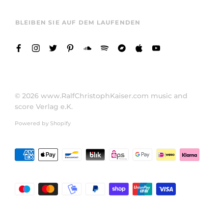
BLEIBEN SIE AUF DEM LAUFENDEN
© 2026
www.RalfChristophKaiser.com music and
score Verlag e.K.
Powered by Shopify