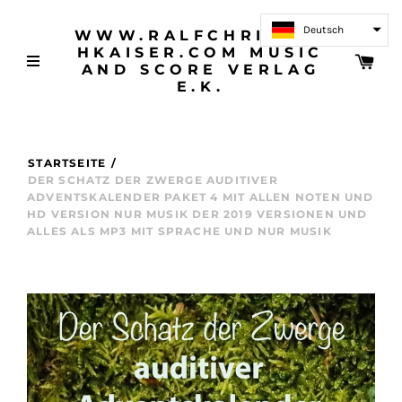
Deutsch
WWW.RALFCHRISTOP
HKAISER.COM MUSIC
AND SCORE VERLAG
E.K.
STARTSEITE
/
DER SCHATZ DER ZWERGE AUDITIVER
ADVENTSKALENDER PAKET 4 MIT ALLEN NOTEN UND
HD VERSION NUR MUSIK DER 2019 VERSIONEN UND
ALLES ALS MP3 MIT SPRACHE UND NUR MUSIK