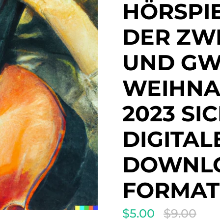
HÖRSPIE
DER ZW
UND GW
WEIHNA
2023 SI
DIGITAL
DOWNLO
FORMAT
$5.00
$9.00
Translation