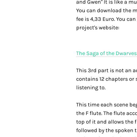
and Gwen" It is like a mu
You can download the mp
fee is 4,33 Euro. You can 
project's website:
The Saga of the Dwarve
This 3rd part is not an 
contains 12 chapters or s
listening to.
This time each scene beg
the F flute. The flute ac
top of it and allows the 
followed by the spoken 