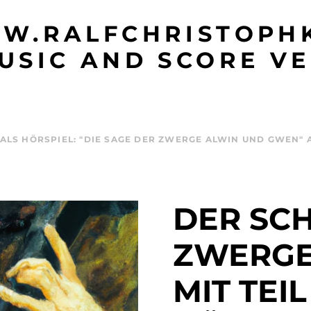
W.RALFCHRISTOPHK
USIC AND SCORE VE
 ALS HÖRSPIEL: "DIE SAGE DER ZWERGE ALWIN UND GWEN"
DER SC
ZWERGE
MIT TEIL