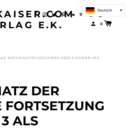
Deutsch
AISER.COM
RLAG E.K.
0
 ALS WEIHNACHTSGESCHENK 2023 SICHERN ALS
HATZ DER
 FORTSETZUNG
 3 ALS