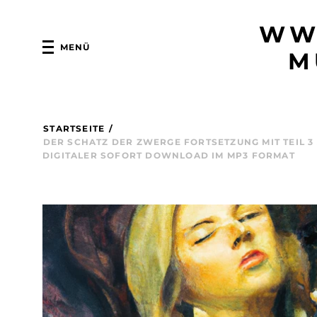
WW
MENÜ
M
STARTSEITE
/
DER SCHATZ DER ZWERGE FORTSETZUNG MIT TEIL 3
DIGITALER SOFORT DOWNLOAD IM MP3 FORMAT