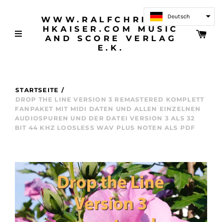
Deutsch
WWW.RALFCHRISTOP
HKAISER.COM MUSIC
AND SCORE VERLAG
E.K.
STARTSEITE
/
DROP THE LINE VERSION 3 REMASTERED KOMPLETT
FANPAKET MIT MIDI DATEN UND ALLEN EINZELNEN
AUDIOSPUREN UND DER DATEI VERSION 3 ALS 32
BIT 44 KHZ LOOSLESS WAV PLUS NOTEN ALS PDF