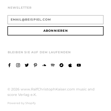
NEWSLETTER
ABONNIEREN
BLEIBEN SIE AUF DEM LAUFENDEN
© 2026
www.RalfChristophKaiser.com music and
score Verlag e.K.
Powered by Shopify