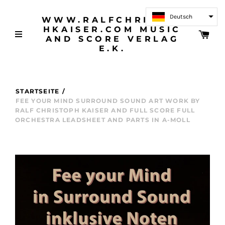
Deutsch
WWW.RALFCHRISTOP
HKAISER.COM MUSIC
AND SCORE VERLAG
E.K.
STARTSEITE
/
FEE YOUR MIND SURROUND SOUND ART WORK BY
RALF CHRISTOPH KAISER AND FULL SCORE FULL
ORCHESTRA LEADSHEET AND PARTS IN A-MOLL