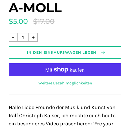
A-MOLL
$5.00
$17.00
Translation
missing:
de.products.product.regular_price
Normaler
Preis
IN DEN EINKAUFSWAGEN LEGEN
Weitere Bezahlmöglichkeiten
Hallo Liebe Freunde der Musik und Kunst von
Ralf Christoph Kaiser, ich möchte euch heute
ein besonderes Video präsentieren: "Fee your