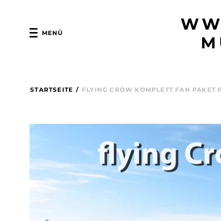
WW
MENÜ
M
STARTSEITE
/
FLYING CROW KOMPLETT FAN PAKET 