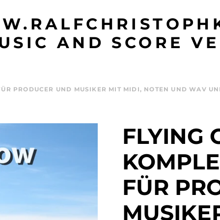
W.RALFCHRISTOPHK
USIC AND SCORE VE
FÜR PRODUCER UND MUSIKER MIT MIDI, NOTEN UND WAV UN
FLYING
KOMPLE
FÜR PR
MUSIKER