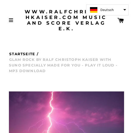
Deutsch
WWW.RALFCHRISTOP
HKAISER.COM MUSIC
AND SCORE VERLAG
E.K.
STARTSEITE
/
GLAM ROCK BY RALF CHRISTOPH KAISER WITH
SUNO SPECIALLY MADE FOR YOU - PLAY IT LOUD -
MP3 DOWNLOAD