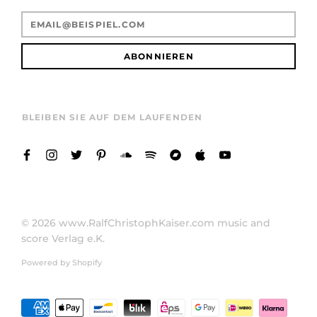
ABONNIEREN
BLEIBEN SIE AUF DEM LAUFENDEN
© 2026
www.RalfChristophKaiser.com music and
score Verlag e.K.
Powered by Shopify