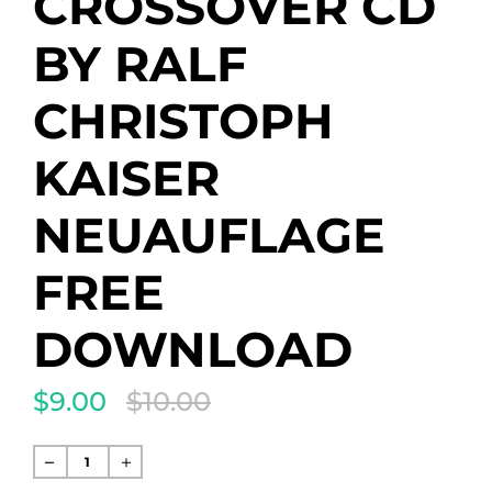
CROSSOVER CD
BY RALF
CHRISTOPH
KAISER
NEUAUFLAGE
FREE
DOWNLOAD
$9.00
$10.00
Translation
missing:
de.products.product.regular_price
Normaler
Preis