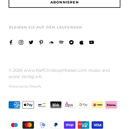
ABONNIEREN
BLEIBEN SIE AUF DEM LAUFENDEN
© 2026
www.RalfChristophKaiser.com music and
score Verlag e.K.
Powered by Shopify