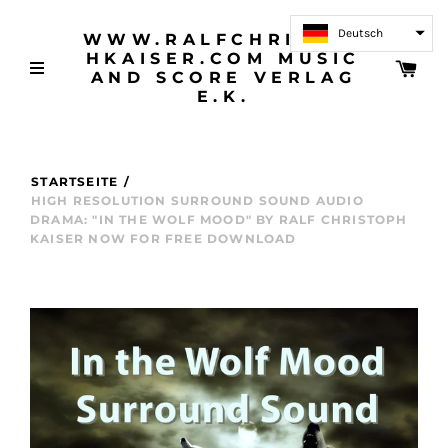
Deutsch
WWW.RALFCHRISTOP
HKAISER.COM MUSIC
AND SCORE VERLAG
E.K.
STARTSEITE
/
HIGH RESOLUTION SURROUND SOUND AUDIO
DRAMA: "IN THE WOLF MOOD" BY RALF CHRISTOPH
KAISER NOW FOR FREE DOWNLOAD