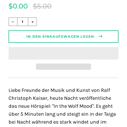
$0.00
$5.00
Translation
missing:
de.products.product.regular_price
Normaler
Preis
IN DEN EINKAUFSWAGEN LEGEN
Liebe Freunde der Musik und Kunst von Ralf
Christoph Kaiser, heute Nacht veröffentliche
das neue Hörspiel: "In the Wolf Mood". Es geht
über 5 Minuten lang und steigt ein in der Taiga
bei Nacht während es stark windet und im