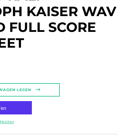
OPH KAISER WAV
D FULL SCORE
EET
regular_price
SWAGEN LEGEN
hkeiten