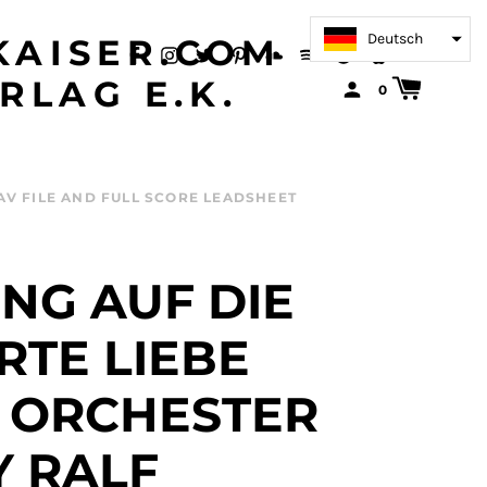
Deutsch
AISER.COM
RLAG E.K.
0
AV FILE AND FULL SCORE LEADSHEET
NG AUF DIE
RTE LIEBE
C ORCHESTER
Y RALF