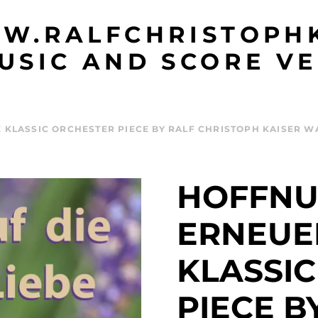
W.RALFCHRISTOPHK
USIC AND SCORE VE
 KLASSIC ORCHESTER PIECE BY RALF CHRISTOPH KAISER W
HOFFNU
ERNEUE
KLASSI
PIECE B