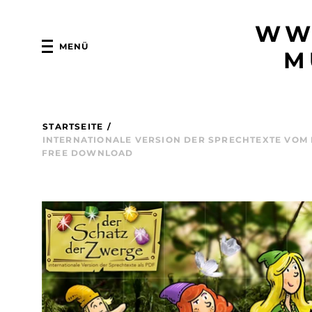
WW
MENÜ
M
STARTSEITE
/
INTERNATIONALE VERSION DER SPRECHTEXTE VOM 
FREE DOWNLOAD