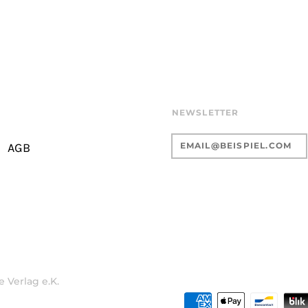
NEWSLETTER
AGB
 Verlag e.K.