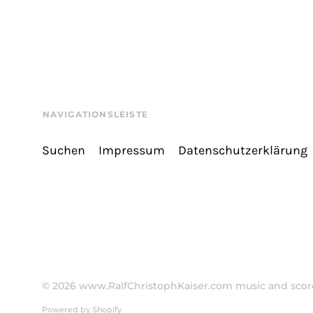
NAVIGATIONSLEISTE
Suchen
Impressum
Datenschutzerklärung
© 2026
www.RalfChristophKaiser.com music and score
Powered by Shopify