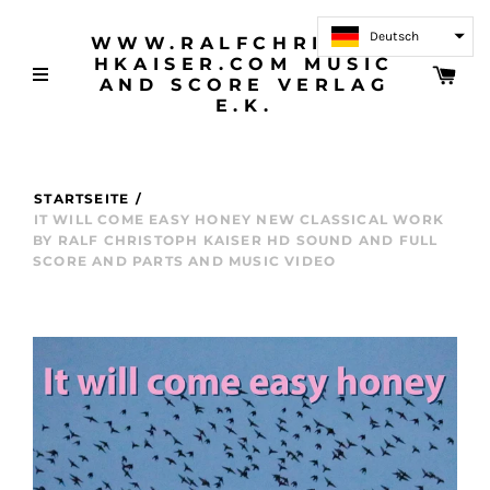
Deutsch
WWW.RALFCHRISTOP
HKAISER.COM MUSIC
AND SCORE VERLAG
E.K.
STARTSEITE
/
IT WILL COME EASY HONEY NEW CLASSICAL WORK
BY RALF CHRISTOPH KAISER HD SOUND AND FULL
SCORE AND PARTS AND MUSIC VIDEO