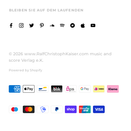
BLEIBEN SIE AUF DEM LAUFENDEN
© 2026
www.RalfChristophKaiser.com music and
score Verlag e.K.
Powered by Shopify