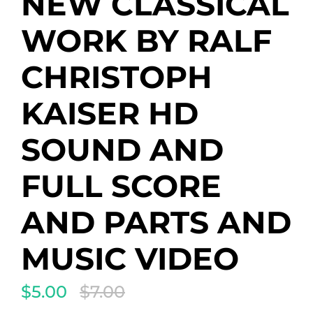
NEW CLASSICAL
WORK BY RALF
CHRISTOPH
KAISER HD
SOUND AND
FULL SCORE
AND PARTS AND
MUSIC VIDEO
$5.00
$7.00
Translation
missing: