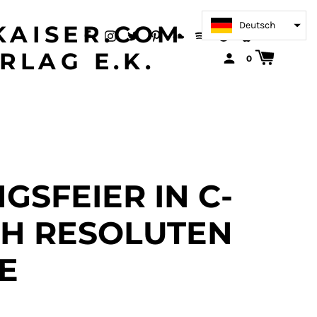
Deutsch
AISER.COM
RLAG E.K.
0
SFEIER IN C-
GH RESOLUTEN
E