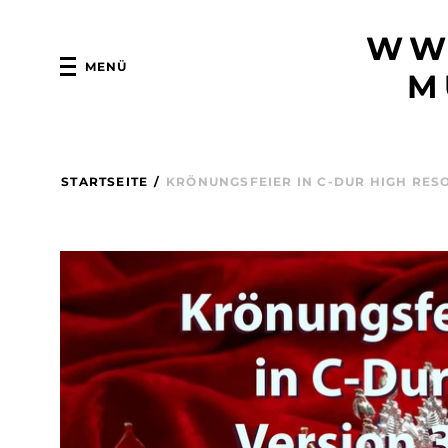
WW
MENÜ
M
STARTSEITE
/
KRÖNUNGSFEIER IN C-DUR HIGH RES