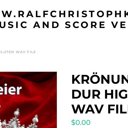
W.RALFCHRISTOPHK
USIC AND SCORE VE
OLUTEN WAV FILE
KRÖNUNG
DUR HI
WAV FIL
$0.00