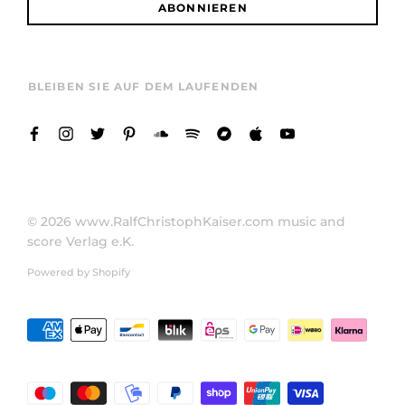
ABONNIEREN
BLEIBEN SIE AUF DEM LAUFENDEN
© 2026
www.RalfChristophKaiser.com music and
score Verlag e.K.
Powered by Shopify