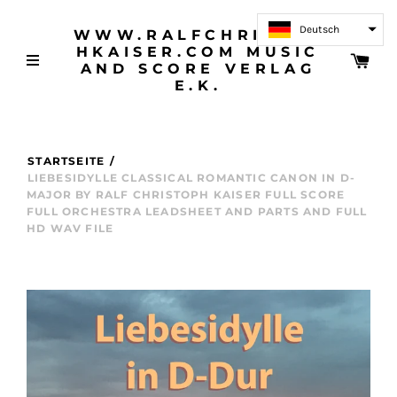
Deutsch
WWW.RALFCHRISTOP
HKAISER.COM MUSIC
AND SCORE VERLAG
E.K.
STARTSEITE
/
LIEBESIDYLLE CLASSICAL ROMANTIC CANON IN D-
MAJOR BY RALF CHRISTOPH KAISER FULL SCORE
FULL ORCHESTRA LEADSHEET AND PARTS AND FULL
HD WAV FILE