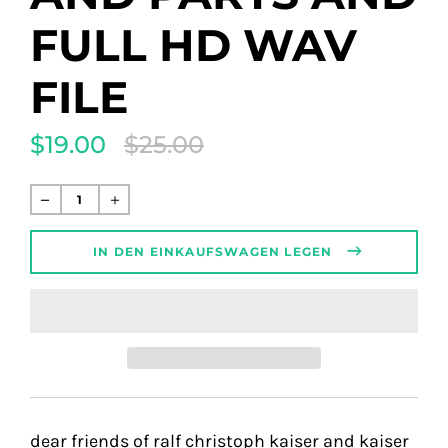
FULL HD WAV
FILE
$19.00
$25.00
Translation
missing:
de.products.product.regular_price
Normaler
Preis
IN DEN EINKAUFSWAGEN LEGEN
dear friends of ralf christoph kaiser and kaiser