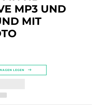
VE MP3 UND
UND MIT
OTO
regular_price
SWAGEN LEGEN