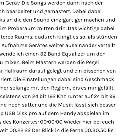
em Gerät: Die Songs werden dann nach der
h bearbeitet und gemastert. Dabei dabei
cks an die den Sound einzigartiger machen und
e im Proberaum mitten drin. Das wichtige dabei
Stereo Raums, dadurch klingt es so, als stünden
 Aufnahme Gerätes weiter auseinander verteilt
ende ich einen 32 Band Equalizer um den
zu mixen. Beim Mastern werden die Pegel
 Hallraum darauf gelegt und ein bisschen von
griert. Die Einstellungen dabei sind Geschmack
er solange mit den Reglern, bis es mir gefällt.
istens von 24 bit 192 Khz runter auf 24 bit 96
nd noch satter und die Musik lässt sich besser
pp USB Disk pro auf dem Handy abspielen im
gs des Konzertes: 00:00:00 Wieder hier bei euch
weit 00:22:22 Der Blick in die Ferne 00:30:50 Es