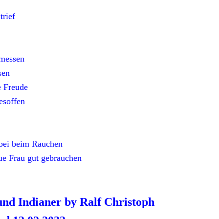
trief
emessen
sen
 Freude
esoffen
bei beim Rauchen
ue Frau gut gebrauchen
und Indianer by Ralf Christoph