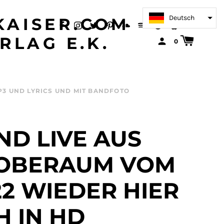
Deutsch
AISER.COM
RLAG E.K.
0
MP3 UND LYRICS UND MIT BANDFOTO
D LIVE AUS
OBERAUM VOM
022 WIEDER HIER
H IN HD