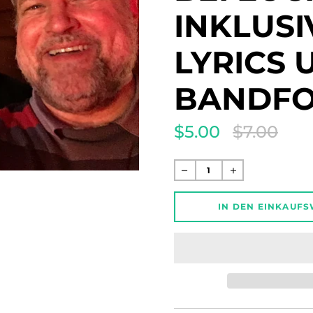
INKLUSI
LYRICS 
BANDF
$5.00
$7.00
Translation
missing:
de.products.product.
Normaler
Preis
IN DEN EINKAUF