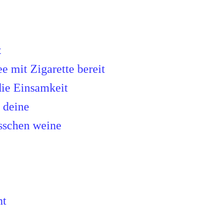
t
ee mit Zigarette bereit
die Einsamkeit
 deine
isschen weine
ht