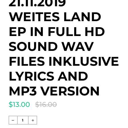
21.11.2019
WEITES LAND
EP IN FULL HD
SOUND WAV
FILES INKLUSIVE
LYRICS AND
MP3 VERSION
$13.00
$16.00
Translation
missing:
de.products.product.regular_price
Normaler
Preis