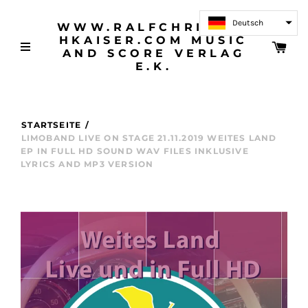
Deutsch
WWW.RALFCHRISTOP
HKAISER.COM MUSIC
AND SCORE VERLAG
E.K.
STARTSEITE
/
LIMOBAND LIVE ON STAGE 21.11.2019 WEITES LAND
EP IN FULL HD SOUND WAV FILES INKLUSIVE
LYRICS AND MP3 VERSION