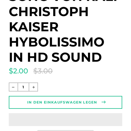
CHRISTOPH
KAISER
HYBOLISSIMO
IN HD SOUND
$2.00
$3.00
Translation
missing:
de.products.product.regular_price
Normaler
Preis
IN DEN EINKAUFSWAGEN LEGEN