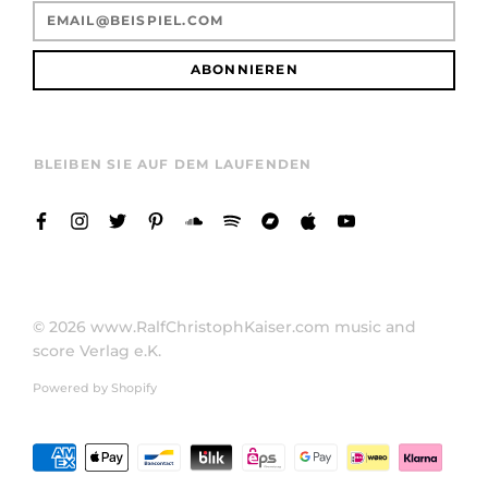
ABONNIEREN
BLEIBEN SIE AUF DEM LAUFENDEN
© 2026
www.RalfChristophKaiser.com music and
score Verlag e.K.
Powered by Shopify