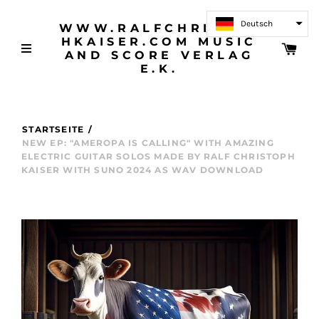
Deutsch
WWW.RALFCHRISTOP
HKAISER.COM MUSIC
AND SCORE VERLAG
E.K.
STARTSEITE
/
NEW EP: "AMEROPA IS CALLING" WITH AMAZING
ELECTRIC GUITAR SOLOS MADE BY RALF CHRISTOPH
KAISER WITH SUNO 2024 AS WAV DOWNLOAD