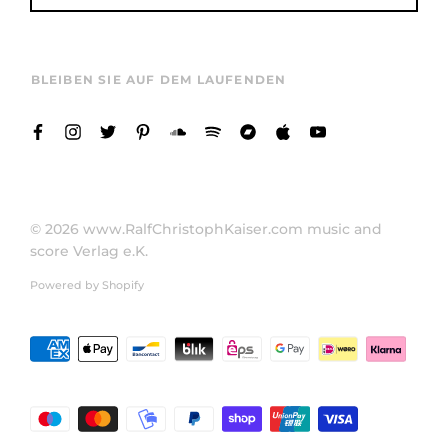
BLEIBEN SIE AUF DEM LAUFENDEN
© 2026
www.RalfChristophKaiser.com music and
score Verlag e.K.
Powered by Shopify