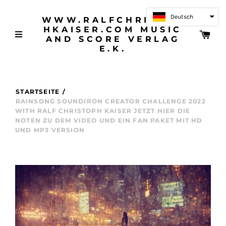
Deutsch
WWW.RALFCHRISTOP
HKAISER.COM MUSIC
AND SCORE VERLAG
E.K.
STARTSEITE
/
RAINSONG SOUNDIRON CREATOR CHALLENGE 2022
WITH RALF CHRISTOPH KAISER JETZT HIER DIE
NOTEN ZU DEM VIDEO UND EIN FAN PAKET MIT HD
UND MP3 VERSION