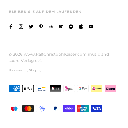
BLEIBEN SIE AUF DEM LAUFENDEN
© 2026
www.RalfChristophKaiser.com music and
score Verlag e.K.
Powered by Shopify