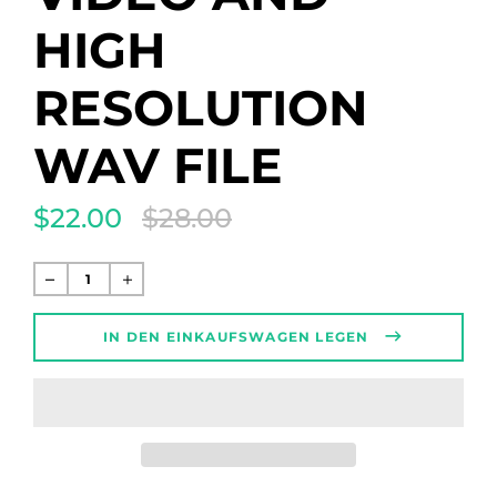
HIGH
RESOLUTION
WAV FILE
$22.00
$28.00
Translation
missing:
de.products.product.regular_price
Normaler
Preis
IN DEN EINKAUFSWAGEN LEGEN