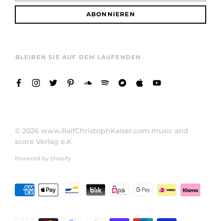
ABONNIEREN
BLEIBEN SIE AUF DEM LAUFENDEN
© 2026
www.RalfChristophKaiser.com music and
score Verlag e.K.
Powered by Shopify