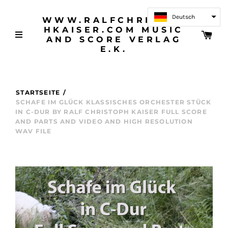
Deutsch
WWW.RALFCHRISTOP
HKAISER.COM MUSIC
AND SCORE VERLAG
E.K.
STARTSEITE
/
SCHAFE IM GLÜCK KLASSISCHES ORCHESTER STÜCK
IN C-DUR BY RALF CHRISTOPH KAISER FULL SCORE
AND PARTS AND VIDEO AND HIGH RESOLUTION
WAV FILE