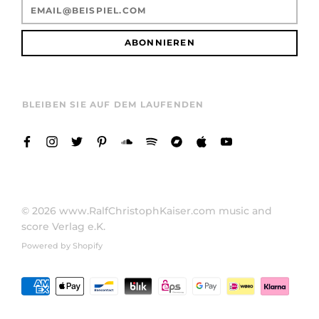
ABONNIEREN
BLEIBEN SIE AUF DEM LAUFENDEN
© 2026
www.RalfChristophKaiser.com music and
score Verlag e.K.
Powered by Shopify