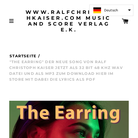
Deutsch
WWW.RALFCHRISTOP
HKAISER.COM MUSIC
AND SCORE VERLAG
E.K.
STARTSEITE
/
"THE EARRING" DER NEUE SONG VON RALF
CHRISTOPH KAISER JETZT ALS 32 BIT 48 KHZ WAV
DATEI UND ALS MP3 ZUM DOWNLOAD HIER IM
STORE MIT DABEI DIE LYRICS ALS PDF