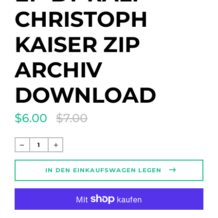
CHRISTOPH
KAISER ZIP
ARCHIV
DOWNLOAD
$6.00
$7.00
Translation
missing:
de.products.product.regular_price
Normaler
Preis
IN DEN EINKAUFSWAGEN LEGEN