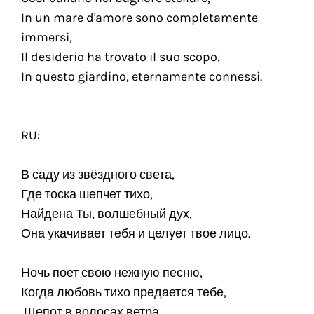
In un mare d'amore sono completamente
immersi,
Il desiderio ha trovato il suo scopo,
In questo giardino, eternamente connessi.
RU:
В саду из звёздного света,
Где тоска шепчет тихо,
Найдена Ты, волшебный дух,
Она укачивает тебя и целует твое лицо.
Ночь поет свою нежную песню,
Когда любовь тихо предается тебе,
Шепот в волосах ветра,