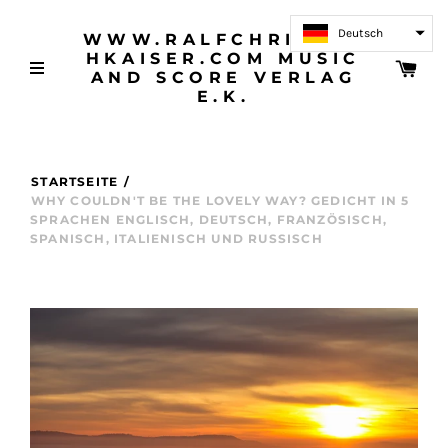
Deutsch
WWW.RALFCHRISTOP
HKAISER.COM MUSIC
AND SCORE VERLAG
E.K.
STARTSEITE
/
WHY COULDN'T BE THE LOVELY WAY? GEDICHT IN 5
SPRACHEN ENGLISCH, DEUTSCH, FRANZÖSISCH,
SPANISCH, ITALIENISCH UND RUSSISCH