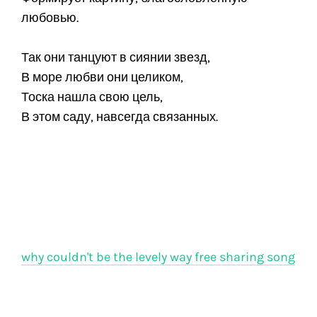
любовью.
Так они танцуют в сиянии звезд,
В море любви они целиком,
Тоска нашла свою цель,
В этом саду, навсегда связанных.
why couldn't be the levely way free sharing song