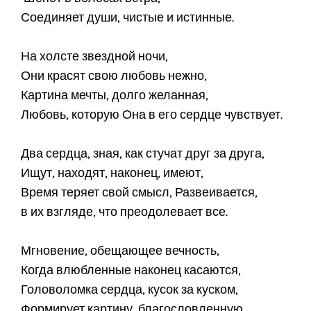
Соединяет души, чистые и истинные.
На холсте звездной ночи,
Они красят свою любовь нежно,
Картина мечты, долго желанная,
Любовь, которую Она в его сердце чувствует.
Два сердца, зная, как стучат друг за друга,
Ищут, находят, наконец, имеют,
Время теряет свой смысл, Развеивается,
в их взгляде, что преодолевает все.
Мгновение, обещающее вечность,
Когда влюбленные наконец касаются,
Головоломка сердца, кусок за куском,
Формирует картину, благословленную