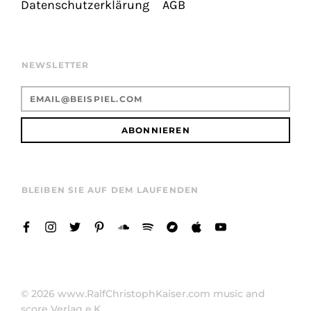
Datenschutzerklärung
AGB
NEWSLETTER
ABONNIEREN
BLEIBEN SIE AUF DEM LAUFENDEN
© 2026
www.RalfChristophKaiser.com music and
score Verlag e.K.