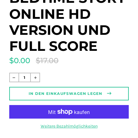
ONLINE HD
VERSION UND
FULL SCORE
$0.00
$17.00
Translation
missing:
de.products.product.regular_price
Normaler
Preis
IN DEN EINKAUFSWAGEN LEGEN
Weitere Bezahlmöglichkeiten