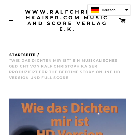
Deutsch
WWW.RALFCHRISTOP
HKAISER.COM MUSIC
AND SCORE VERLAG
E.K.
STARTSEITE
/
"WIE DAS DICHTEN MIR IST" EIN MUSIKALISCHES
GEDICHT VON RALF CHRISTOPH KAISER
PRODUZIERT FÜR THE BEDTIME STORY ONLINE HD
VERSION UND FULL SCORE