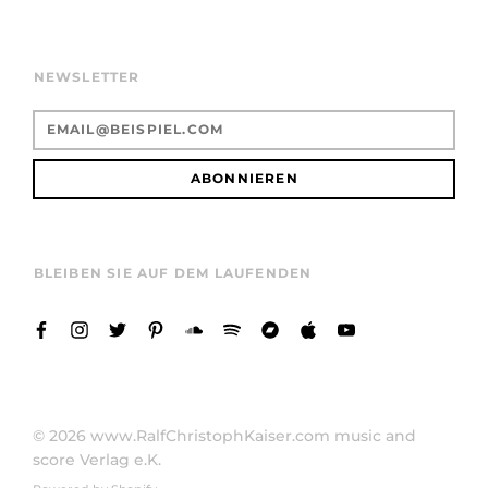
NEWSLETTER
ABONNIEREN
BLEIBEN SIE AUF DEM LAUFENDEN
© 2026
www.RalfChristophKaiser.com music and
score Verlag e.K.