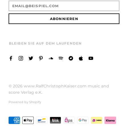
ABONNIEREN
BLEIBEN SIE AUF DEM LAUFENDEN
© 2026
www.RalfChristophKaiser.com music and
score Verlag e.K.
Powered by Shopify