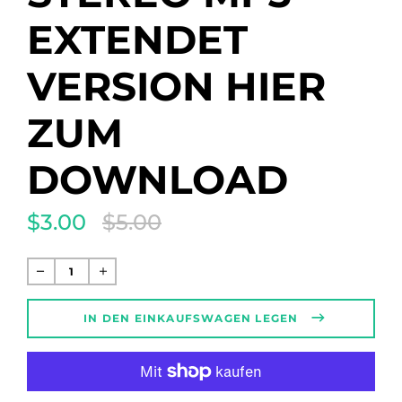
EXTENDET
VERSION HIER
ZUM
DOWNLOAD
$3.00
$5.00
Translation
missing:
de.products.product.regular_price
Normaler
Preis
IN DEN EINKAUFSWAGEN LEGEN