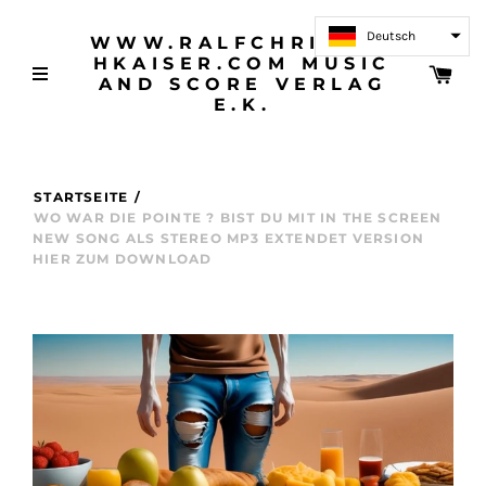
Deutsch
WWW.RALFCHRISTOP
HKAISER.COM MUSIC
AND SCORE VERLAG
E.K.
STARTSEITE
/
WO WAR DIE POINTE ? BIST DU MIT IN THE SCREEN
NEW SONG ALS STEREO MP3 EXTENDET VERSION
HIER ZUM DOWNLOAD