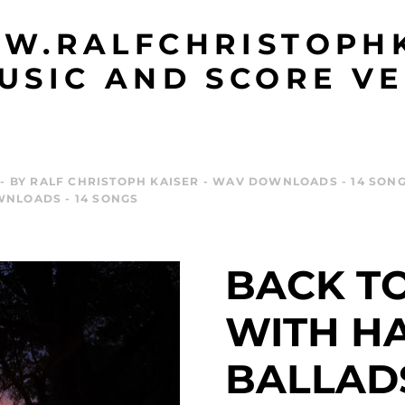
W.RALFCHRISTOPHK
USIC AND SCORE VE
- BY RALF CHRISTOPH KAISER - WAV DOWNLOADS - 14 SONG
WNLOADS - 14 SONGS
BACK TO
WITH H
BALLADS