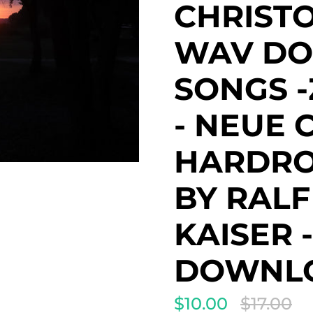
CHRISTO
WAV DO
SONGS -
- NEUE 
HARDRO
BY RALF
KAISER 
DOWNLO
$10.00
$17.00
Translation