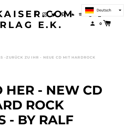
Deutsch
AISER.COM
RLAG E.K.
0
S -ZURÜCK ZU IHR - NEUE CD MIT HARDROCK
 HER - NEW CD
ARD ROCK
 - BY RALF