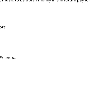
 music to be worth money in the future pay for
ort!
riends...