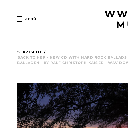
WW
MENÜ
M
STARTSEITE
/
BACK TO HER - NEW CD WITH HARD ROCK BALLADS 
BALLADEN - BY RALF CHRISTOPH KAISER - WAV DO