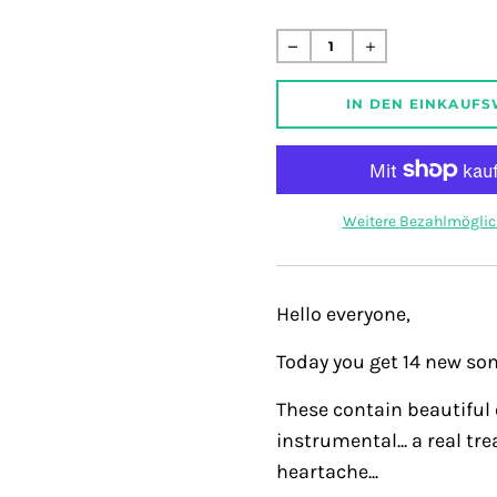
missing:
de.products.produc
Normaler
Preis
IN DEN EINKAUF
Weitere Bezahlmöglic
Hello everyone,
Today you get 14 new son
These contain beautiful 
instrumental... a real tre
heartache...