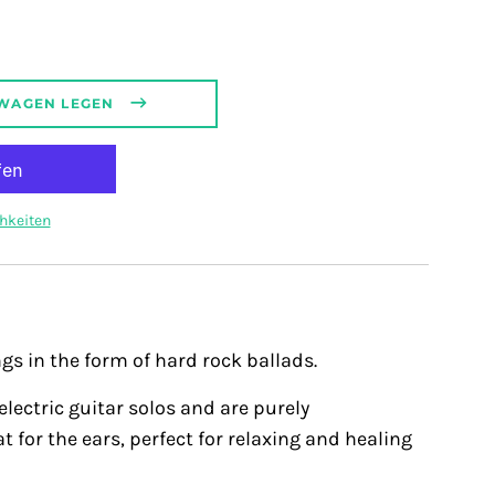
t.regular_price
SWAGEN LEGEN
hkeiten
gs in the form of hard rock ballads.
electric guitar solos and are purely
at for the ears, perfect for relaxing and healing