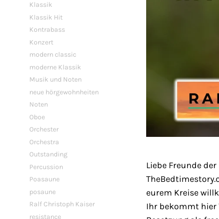
Klassik
Klassik Hit
Kontrabass
Konzert
modern classic
moderne Klassik
Musik und Noten
neue hörgewohnheiten
Noten
Oboe
Orchester
Orchestra
Outstanding
Liebe Freunde der
Percussion
TheBedtimestory.on
Poasaune
posaune
eurem Kreise will
Ralf Christoph Kaiser
Ihr bekommt hier V
resistance