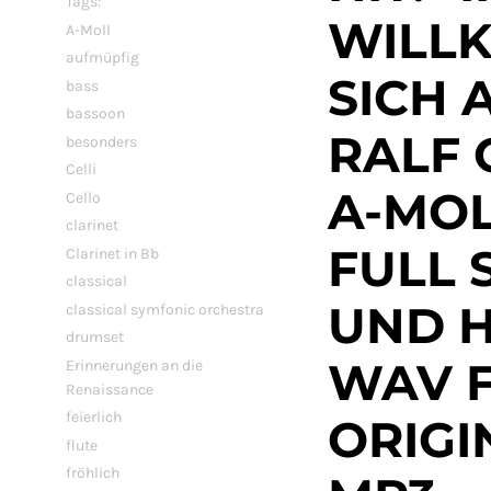
Tags:
WILLK
A-Moll
aufmüpfig
SICH 
bass
bassoon
RALF 
besonders
Celli
A-MOL
Cello
clarinet
FULL 
Clarinet in Bb
classical
UND H
classical symfonic orchestra
drumset
WAV F
Erinnerungen an die
Renaissance
feierlich
ORIGI
flute
fröhlich