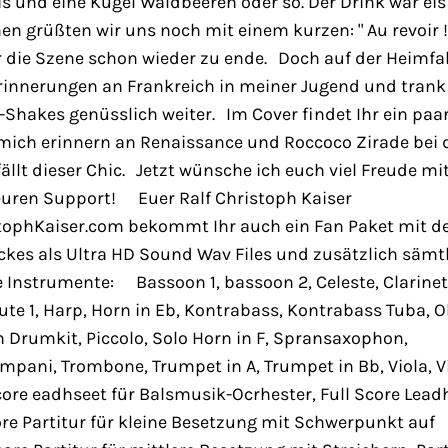
s und eine Kugel Waldbeeren oder so. Der Drink war eis
en grüßten wir uns noch mit einem kurzen: " Au revoir ! 
r die Szene schon wieder zu ende. Doch auf der Heimfa
Erinnerungen an Frankreich in meiner Jugend und trank
-Shakes genüsslich weiter. Im Cover findet Ihr ein paa
 mich erinnern an Renaissance und Roccoco Zirade bei 
ällt dieser Chic. Jetzt wünsche ich euch viel Freude m
 euren Support! Euer Ralf Christoph Kaiser
tophKaiser.com bekommt Ihr auch ein Fan Paket mit d
ckes als Ultra HD Sound Wav Files und zusätzlich sämt
 Instrumente: Bassoon 1, bassoon 2, Celeste, Clarinet 
Flute 1, Harp, Horn in Eb, Kontrabass, Kontrabass Tuba, O
n Drumkit, Piccolo, Solo Horn in F, Spransaxophon,
pani, Trombone, Trumpet in A, Trumpet in Bb, Viola, Vi
Score eadhseet für Balsmusik-Ocrhester, Full Score Lead
ore Partitur für kleine Besetzung mit Schwerpunkt auf