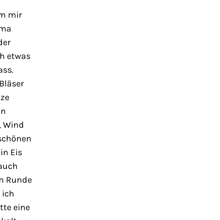
am mir
ema
der
ch etwas
ass.
Bläser
nze
in
, Wind
 schönen
in Eis
 auch
en Runde
 ich
tte eine