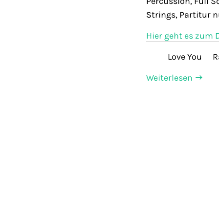
Percussion, Full S
Strings, Partitur 
Hier geht es zum 
Love You 
Weiterlesen