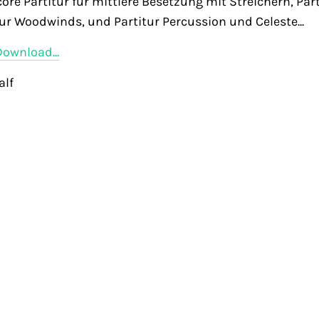
core Partitur für mittlere Besetzung mit Streichern, Par
nur Woodwinds, und Partitur Percussion und Celeste...
Download...
Ralf