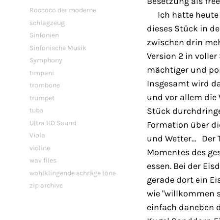
Besetzung als fre
Roccoco der moderne
Ich hatte heute 
schlagzeug
dieses Stück in d
Sinfonien
zwischen drin meh
Sinfonische Musik
Version 2 in voll
Symphony
mächtiger und pom
timpani
Insgesamt wird da
trombone
und vor allem die
trumpet
Stück durchdringen
tuba
Ultra HD Sound
Formation über die
Viola
und Wetter… Der T
violine
Momentes des gest
wav files
essen. Bei der Eis
wohlklingende schräge töne
gerade dort ein Ei
zip archive
wie "willkommen s
einfach daneben d