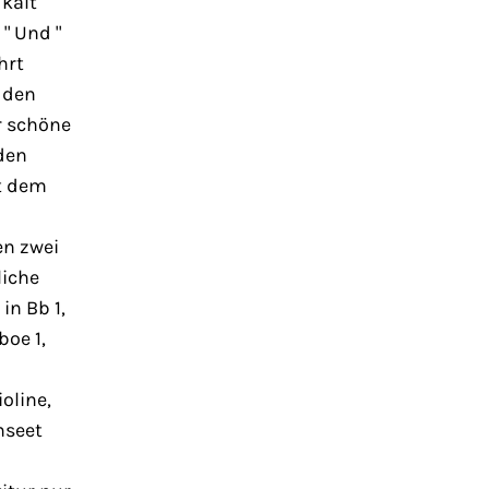
 kalt
" Und "
hrt
 den
r schöne
den
it dem
en zwei
liche
in Bb 1,
boe 1,
oline,
hseet