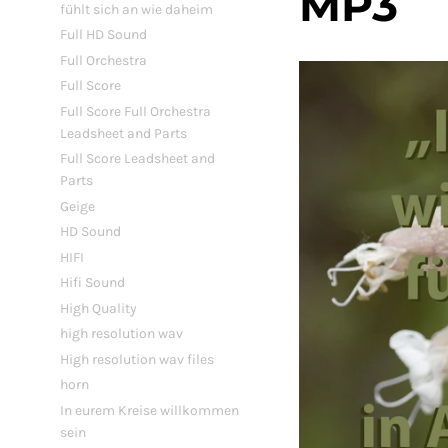
MP3
fühlt sich an wie daheim
Full HD Sound
Full Orchestra
Full Score
Full Score Full Orchestra
Leadsheet and Parts
Full Score Leadsheet and
Parts
Geige
HD Sound
HIFI
Hifi Sound
High Quality
high resolution wav
High resolution wav files
horn
In eurem Kreise willkommen
sein