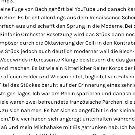
e mp3.
eine Fuge von Bach gehört bei YouTube und danach k
en Sinn. Es bricht allerdings aus dem Renaissance Sch
rfach aus und schafft den Sprung in die Moderne. Bei 
er Sinfonie Orchester Besetzung wird das Stück dann no
pöser durch die Oktavierung der Celli in den Kontrab
s Stück jedoch auch deutlich moderner weil die Blech-
 Woodwinds interessante Klänge beisteuern die das ga
d machen. Es ist wie ein Ritterlicher Reiter Korps der 
 offenen Felder und Wiesen reitet, begleitet von Falken
itel des Stückes beruht auf der Erinnerung eines sehr
rigen Tages. Ich war am Rhein spazieren und danach e
diele waren zwei befreundete französische Pärchen, die
s zu sich nahmen. Es hat sich so angefühlt in der klein
ein." Die vier haben sich angeregt unterhalten während
aß und mein Milchshake mit Eis getrunken hab. Ich ha