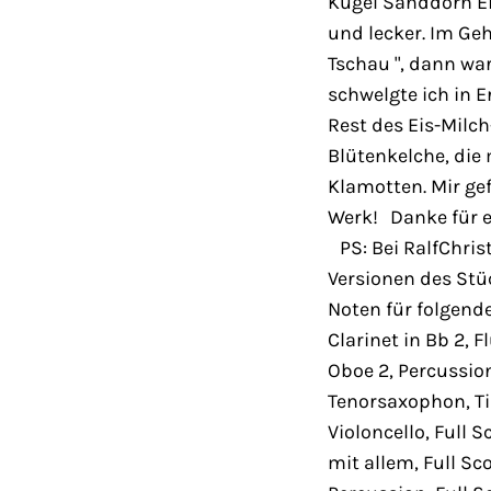
Kugel Sanddorn Ei
und lecker. Im Geh
Tschau ", dann wa
schwelgte ich in 
Rest des Eis-Milch
Blütenkelche, die
Klamotten. Mir gef
Werk! Danke für
PS: Bei RalfChris
Versionen des Stü
Noten für folgende
Clarinet in Bb 2, 
Oboe 2, Percussio
Tenorsaxophon, Tim
Violoncello, Full 
mit allem, Full Sc