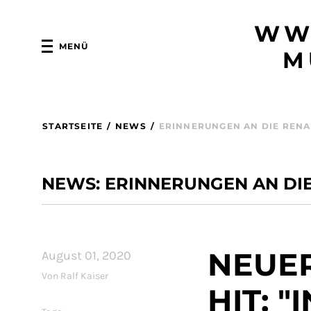
WW
MENÜ
M
STARTSEITE
/
NEWS
/
ERINNERUNGEN AN DIE RENA
NEWS: ERINNERUNGEN AN DI
NEUE
August 01, 2020
Von Ralf Kaiser
HIT: 