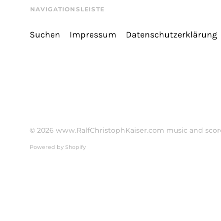
NAVIGATIONSLEISTE
Suchen
Impressum
Datenschutzerklärung
© 2026
www.RalfChristophKaiser.com music and score
Powered by Shopify