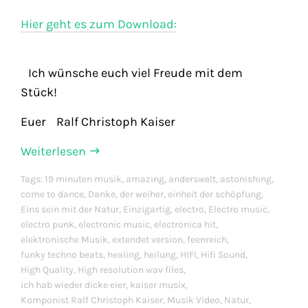
Hier geht es zum Download:
Ich wünsche euch viel Freude mit dem
Stück!
Euer Ralf Christoph Kaiser
Weiterlesen
Tags:
19 minuten musik
,
amazing
,
anderswelt
,
astonishing
,
come to dance
,
Danke
,
der weiher
,
einheit der schöpfung
,
Eins sein mit der Natur
,
Einzigartig
,
electro
,
Electro music
,
electro punk
,
electronic music
,
electronica hit
,
elektronische Musik
,
extendet version
,
feenreich
,
funky techno beats
,
healing
,
heilung
,
HIFI
,
Hifi Sound
,
High Quality
,
High resolution wav files
,
ich hab wieder dicke eier
,
kaiser musix
,
Komponist Ralf Christoph Kaiser
,
Musik Video
,
Natur
,