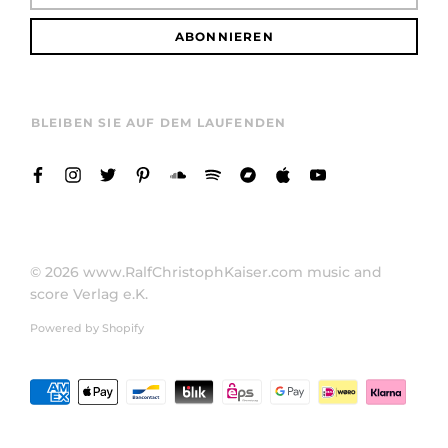
ABONNIEREN
BLEIBEN SIE AUF DEM LAUFENDEN
© 2026
www.RalfChristophKaiser.com music and
score Verlag e.K.
Powered by Shopify